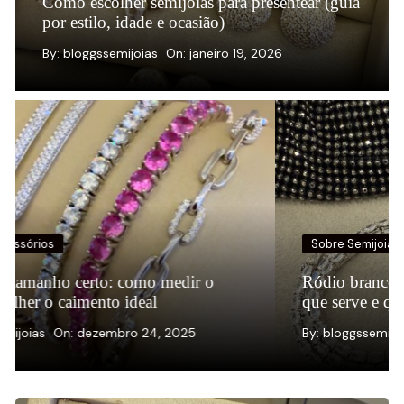
Como escolher semijoias para presentear (guia
por estilo, idade e ocasião)
By:
bloggssemijoias
On:
janeiro 19, 2026
Sobre Semijoias
Ródio branco e ródio negro: o que é, para
que serve e quando escolher
By:
bloggssemijoias
On:
dezembro 16, 2025