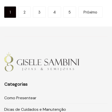
Paginação
1
2
3
4
5
Próximo
de
posts
Categorias
Como Presentear
Dicas de Cuidados e Manutenção