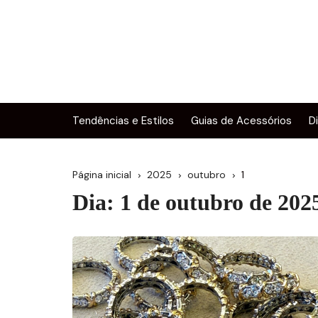
Ir
para
o
conteúdo
Tendências e Estilos
Guias de Acessórios
D
Página inicial
2025
outubro
1
Dia:
1 de outubro de 202