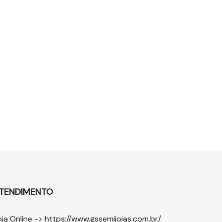
TENDIMENTO
oja Online ->
https://www.gssemijoias.com.br/